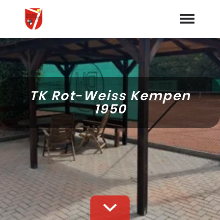
Startseite
Geschichte
TK Rot-Weiss Kempen
Aktuelles
1950
Termine
Mannschaften
Vorstand
Trainer
Dokumente